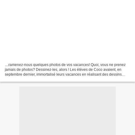
....ramenez-nous quelques photos de vos vacances! Quoi, vous ne prenez
jamais de photos? Dessinez-les, alors ! Les élèves de Coco avaient, en
septembre dernier, immortalisé leurs vacances en réalisant des dessins
sous forme de polaroïd. "Coucou Jo! Je...