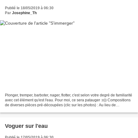
Publié le 18/05/2019 à 06:30
Par
Josephine_Th
Plonger, tremper, barboter, nager, flotter, c'est selon votre degré de familiarité
avec cet élément qu'est l'eau. Pour moi, ce sera patauger :o)) Compositions
de diverses pièces pré-découpées (clic sur les photos) : Au lieu de
personnages déjà dessinés,...
Voguer sur l'eau
Publié le 17/05/2019 à 06:30