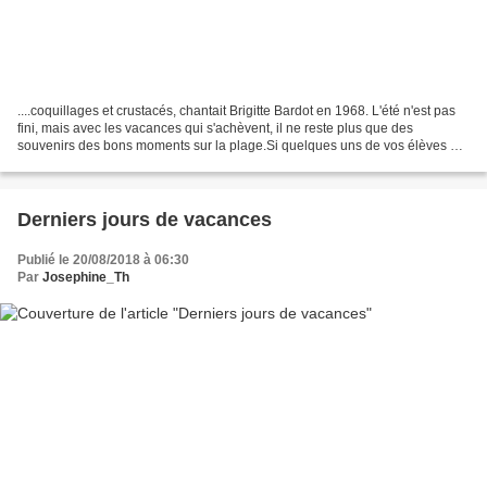
....coquillages et crustacés, chantait Brigitte Bardot en 1968. L'été n'est pas
fini, mais avec les vacances qui s'achèvent, il ne reste plus que des
souvenirs des bons moments sur la plage.Si quelques uns de vos élèves ont
ramené suffisamment de coquillages,...
Derniers jours de vacances
Publié le 20/08/2018 à 06:30
Par
Josephine_Th