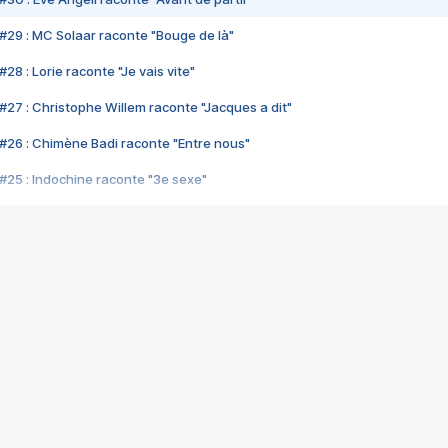
#29 : MC Solaar raconte "Bouge de là"
28 : Lorie raconte "Je vais vite"
#27 : Christophe Willem raconte "Jacques a dit"
#26 : Chimène Badi raconte "Entre nous"
#25 : Indochine raconte "3e sexe"
#24 : Zaho raconte "C'est chelou"
#23 : Patrick Bruel raconte "Au café des délices"
#22 : Kyo raconte "Le chemin"
#21 : Nolwenn Leroy raconte "Cassé"
#20 : Patrick Hernandez raconte "Born to be alive"
#19 : Lorie raconte "Près de moi"
#18 : Michael Jones raconte "A nos actes manqués" (avec Jean-Jacque