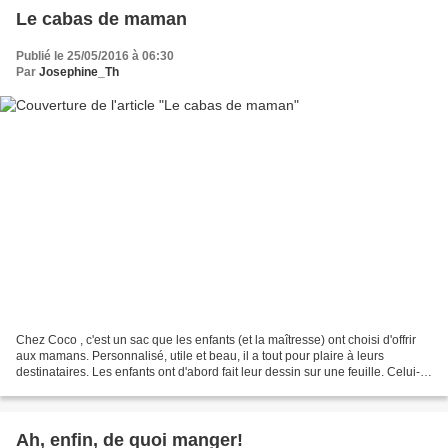
Le cabas de maman
Publié le 25/05/2016 à 06:30
Par
Josephine_Th
Chez Coco , c'est un sac que les enfants (et la maîtresse) ont choisi d'offrir
aux mamans. Personnalisé, utile et beau, il a tout pour plaire à leurs
destinataires. Les enfants ont d'abord fait leur dessin sur une feuille. Celui-ci
a ensuite été décalqué...
Ah, enfin, de quoi manger!