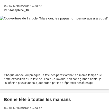
Publié le 30/05/2016 à 06:30
Par
Josephine_Th
Chaque année, ou presque, la fête des pères tombait en même temps que
notre exposition ou la fête de l'école.Je l'avoue, non sans grande honte, je
l'ai bâclée plus d'une fois, débordée par les préparatifs des fêtes qui
s'annonçaient.C'est vrai qu'une...
Bonne fête à toutes les mamans
Publié le 29/05/2016 à 06:30