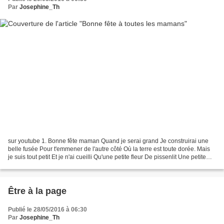
Par
Josephine_Th
sur youtube 1. Bonne fête maman Quand je serai grand Je construirai une
belle fusée Pour t'emmener de l'autre côté Où la terre est toute dorée. Mais
je suis tout petit Et je n'ai cueilli Qu'une petite fleur De pissenlit Une petite
fleur Avec un grand...
Être à la page
Publié le 28/05/2016 à 06:30
Par
Josephine_Th