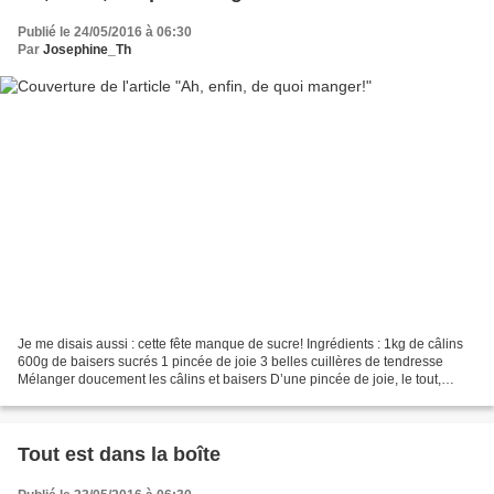
Publié le 24/05/2016 à 06:30
Par
Josephine_Th
Je me disais aussi : cette fête manque de sucre! Ingrédients : 1kg de câlins
600g de baisers sucrés 1 pincée de joie 3 belles cuillères de tendresse
Mélanger doucement les câlins et baisers D’une pincée de joie, le tout,
saupoudrer Incorporer la tendresse...
Tout est dans la boîte