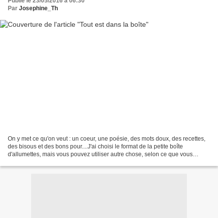
Publié le 23/05/2016 à 06:30
Par
Josephine_Th
On y met ce qu'on veut : un coeur, une poésie, des mots doux, des recettes,
des bisous et des bons pour....J'ai choisi le format de la petite boîte
d'allumettes, mais vous pouvez utiliser autre chose, selon ce que vous
voulez mettre dedans.Les idées suivantes...