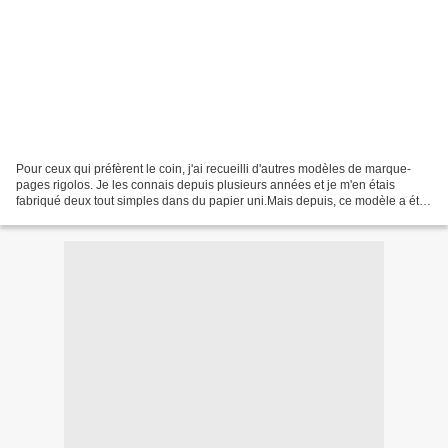
Pour ceux qui préfèrent le coin, j'ai recueilli d'autres modèles de marque-
pages rigolos. Je les connais depuis plusieurs années et je m'en étais
fabriqué deux tout simples dans du papier uni.Mais depuis, ce modèle a été
revu, amélioré et décliné de mille...