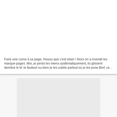
Faire une corne à sa page, Houuu que c'est vilain ! Alors on a inventé les
marque-pages. Moi, je perds les miens systématiquement, ils glissent
derrière le lit, le fauteuil ou bien je les oublie partout où je les pose.Bref, ce
n'est pas un cadeau auquel...