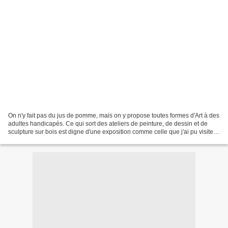
On n'y fait pas du jus de pomme, mais on y propose toutes formes d'Art à des
adultes handicapés. Ce qui sort des ateliers de peinture, de dessin et de
sculpture sur bois est digne d'une exposition comme celle que j'ai pu visiter
au Colysée de Lambersart...