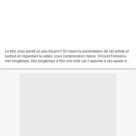
Le titre vous paraît un peu bizarre? En lisant la présentation de cet artiste et
surtout en regardant la vidéo, vous comprendrez mieux. Vincent Feneyrou
met longtemps, très longtemps à finir une toile car il apporte à ses aplats de
couleurs, une multitude...