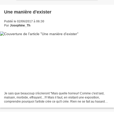
Une manière d'exister
Publié le 02/06/2017 à 06:30
Par
Josephine_Th
Je sais que beaucoup s'écrieront "Mais quelle horreur! Comme c'est laid,
malsain, morbide, effrayant....!!! Mais il faut, en visitant une exposition,
comprendre pourquoi l'artiste crée ce qu'il crée. Rien ne se fait au hasard
dans l'Art. Pour Michel Nedjar...