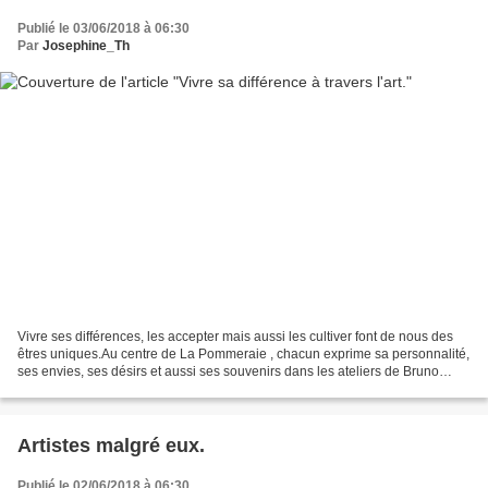
Publié le 03/06/2018 à 06:30
Par
Josephine_Th
Vivre ses différences, les accepter mais aussi les cultiver font de nous des
êtres uniques.Au centre de La Pommeraie , chacun exprime sa personnalité,
ses envies, ses désirs et aussi ses souvenirs dans les ateliers de Bruno
Gérard , artiste animateur...
Artistes malgré eux.
Publié le 02/06/2018 à 06:30