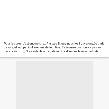
Pour les gros, c'est encore chez Pascale B. que nous les trouverons.Je parle
de rois, et tout particulièrement de leur tête. Rassurez-vous, il n'y a pas eu
décapitation :o)) "Les enfants ont également réalisé des têtes à partir de
ballon de baudruche....