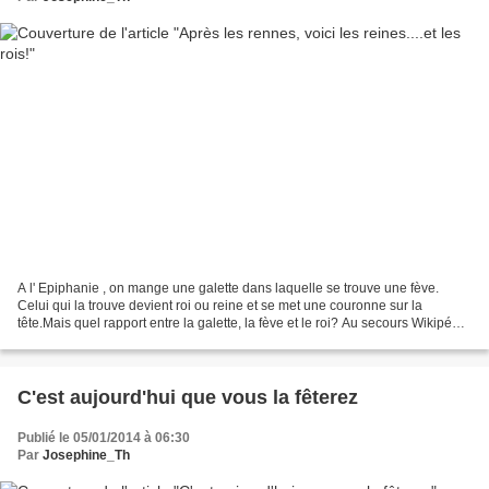
A l' Epiphanie , on mange une galette dans laquelle se trouve une fève.
Celui qui la trouve devient roi ou reine et se met une couronne sur la
tête.Mais quel rapport entre la galette, la fève et le roi? Au secours Wikipédia
! "Lors des Saturnales (fêtes...
C'est aujourd'hui que vous la fêterez
Publié le 05/01/2014 à 06:30
Par
Josephine_Th