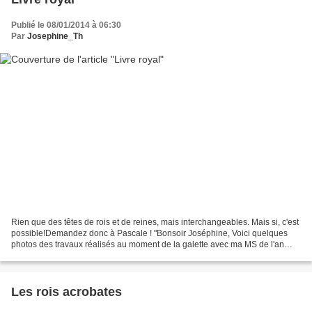
Publié le 08/01/2014 à 06:30
Par
Josephine_Th
Rien que des têtes de rois et de reines, mais interchangeables. Mais si, c'est
possible!Demandez donc à Pascale ! "Bonsoir Joséphine, Voici quelques
photos des travaux réalisés au moment de la galette avec ma MS de l'an
dernier à Nantes à Marianne du...
Les rois acrobates