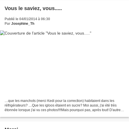
Vous le saviez, vous.....
Publié le 04/01/2014 à 06:30
Par
Josephine_Th
....que les manchots (merci Kedi pour la correction) habitaient dans les
réfrigérateurs? ....Que les igloos étaient en sucre? Moi aussi, j'ai été très
étonnée lorsque j'ai vu ces photos!!!!Mais pourquoi pas, après tout! D'autres
les construisent bien...