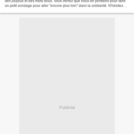
des joujoux et des mots doux. Vous verrez que nous en profitons pour faire
un petit sondage pour aller "encore plus loin" dans la solidarité. N'hésitez
pas à y répondre (c'est ici)....
Publicité