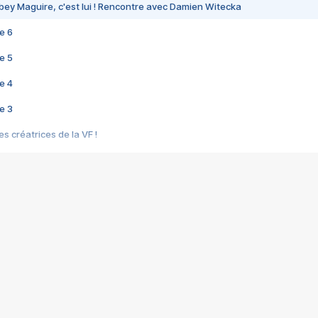
bey Maguire, c'est lui ! Rencontre avec Damien Witecka
e 6
e 5
e 4
e 3
s créatrices de la VF !
e 2
e 1
e Mektoub My Love arrive enfin ! Rencontre avec Shaïn Boumedine et Sal
i : après Toni en famille
elle réalise le bouleversant Dites lui que je l'aime
ais ! Rencontre autour de Vie privée de Rebecca Zlotowski
 de Marguerite, Grave... Rencontre avec Ella Rumpf