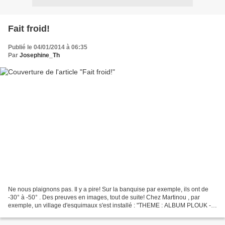
Fait froid!
Publié le 04/01/2014 à 06:35
Par
Josephine_Th
Ne nous plaignons pas. Il y a pire! Sur la banquise par exemple, ils ont de
-30° à -50° . Des preuves en images, tout de suite! Chez Martinou , par
exemple, un village d'esquimaux s'est installé : "THEME : ALBUM PLOUK -
igloo en quadrillage - esquimaux...