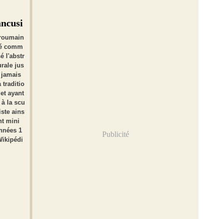
ancusi
 roumain
ré comm
é l'abstr
urale jus
 jamais
 traditio
et ayant
 à la scu
iste ains
nt mini
nnées 1
Publicité
Wikipédi