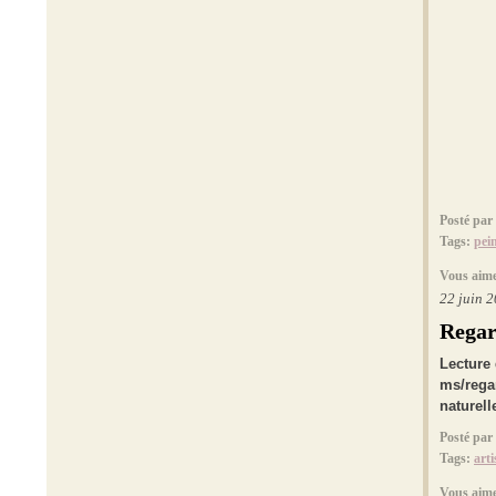
Posté par
Tags:
pei
Vous aime
22 juin 
Regar
Lecture
ms/regar
naturell
Posté par
Tags:
arti
Vous aime