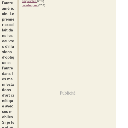
empreintes
(255)
l'autre
tx-collègues
(253)
améric
ain. Le
premie
r excel
lait da
ns les
oeuvre
s d'illu
sions
d'optiq
ue et
l'autre
dans l
es ma
nifesta
tions
Publicité
d'art ci
nétiqu
e avec
ses m
obiles.
Si je le
s ai ré