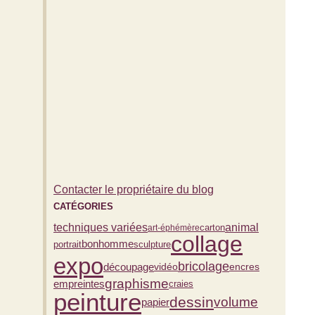
Contacter le propriétaire du blog
CATÉGORIES
techniques variées
animal
carton
art-éphémère
collage
bonhomme
portrait
sculpture
expo
bricolage
découpage
vidéo
encres
graphisme
empreintes
craies
peinture
dessin
volume
papier