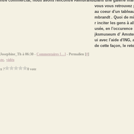
Dans une galerie ma
vous vous retrouvez
au coeur d'un tablea
mbrandt . Quoi de m
r inciter les gens à a
usée, en l'occurence i
jksmuseum d' Amste
ui avec l'aide d'ING, 
de cette façon, le reto
 Josephine_Th à 06:30 -
Commentaires [
…
]
- Permalien [
#
]
ste
,
vidéo
z ?
0 vote