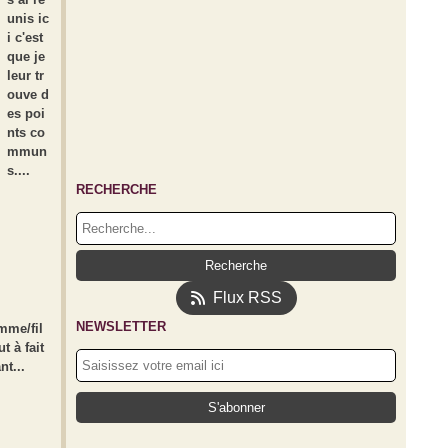
unis ic
i c'est
que je
leur tr
ouve d
es poi
nts co
mmun
s....
RECHERCHE
Flux RSS
NEWSLETTER
mme/fil
t à fait
nt...