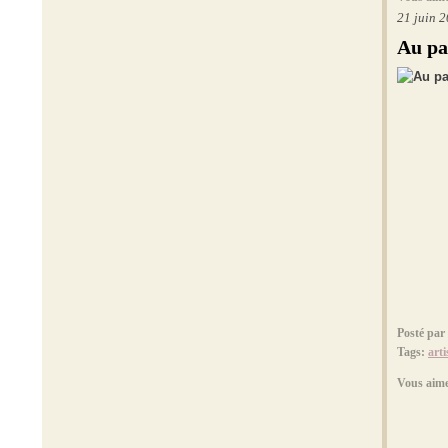
21 juin 
Au pa
Posté par
Tags:
arti
Vous aime