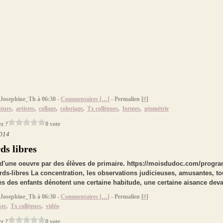
 Josephine_Th à 06:30 -
Commentaires [
…
]
- Permalien [
#
]
nture
,
artistes
,
collage
,
coloriage
,
Tx collègues
,
formes
,
géométrie
z ?
0 vote
2014
ds libres
 d'une oeuvre par des élèves de primaire. https://moisdudoc.com/progra
ds-libres La concentration, les observations judicieuses, amusantes, tou
es des enfants dénotent une certaine habitude, une certaine aisance deva
 Josephine_Th à 06:30 -
Commentaires [
…
]
- Permalien [
#
]
ste
,
Tx collègues
,
vidéo
z ?
0 vote