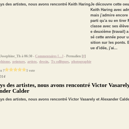
Je découvre cette oe
Keith Haring avec adm
mais j'admire encore 
parti qu'a su en tirer
classe avec ses élèves
e deuxième (travail) a 
sé cette année pour 
sition sur les ponts.
ue d'idée, j'ai...
 Josephine_Th à 06:30 -
Commentaires [
…
]
- Permalien [
#
]
phisme
,
peinture
,
artiste
,
dessin
,
Tx collègues
,
photographie
z ?
1 vote
2014
ys des artistes, nous avons rencontré Victor Vasarely
nder Calder