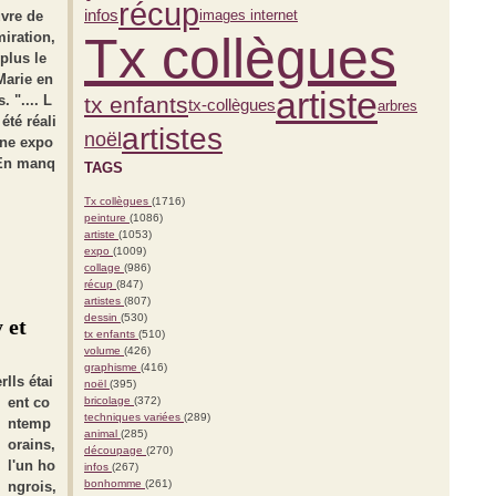
récup
infos
images internet
uvre de
Tx collègues
iration,
plus le
 Marie en
artiste
. ".... L
tx enfants
tx-collègues
arbres
été réali
artistes
noël
une expo
 En manq
TAGS
Tx collègues
(1716)
peinture
(1086)
artiste
(1053)
expo
(1009)
collage
(986)
récup
(847)
artistes
(807)
dessin
(530)
 et
tx enfants
(510)
volume
(426)
graphisme
(416)
Ils étai
noël
(395)
ent co
bricolage
(372)
techniques variées
(289)
ntemp
animal
(285)
orains,
découpage
(270)
l'un ho
infos
(267)
bonhomme
(261)
ngrois,