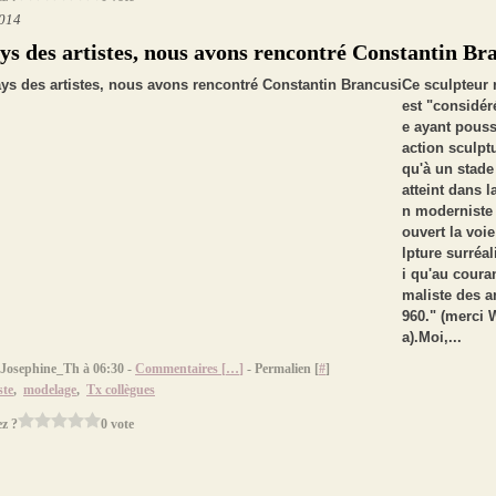
2014
ys des artistes, nous avons rencontré Constantin Br
Ce sculpteur
est "considé
e ayant pouss
action sculpt
qu'à un stade
atteint dans la
n moderniste 
ouvert la voie
lpture surréal
i qu'au coura
maliste des a
960." (merci 
a).Moi,...
 Josephine_Th à 06:30 -
Commentaires [
…
]
- Permalien [
#
]
ste
,
modelage
,
Tx collègues
z ?
0 vote