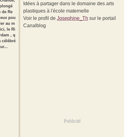
rchande,
Idées à partager dans le domaine des arts
 plongé
plastiques à l'école maternelle
u de Re
ieux pou
Voir le profil de
Josephine_Th
sur le portail
ller au m
Canalblog
ci, le Ri
rdam , q
a célébré
ur...
Publicité