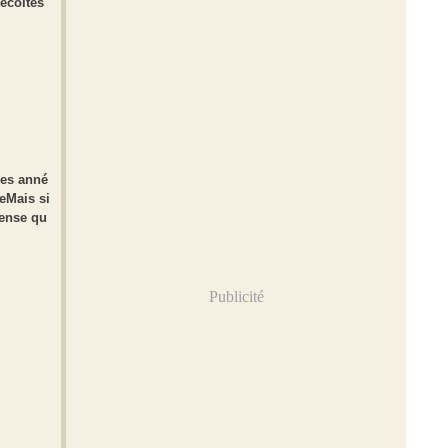
récoltes
ues anné
leMais si
pense qu
Publicité