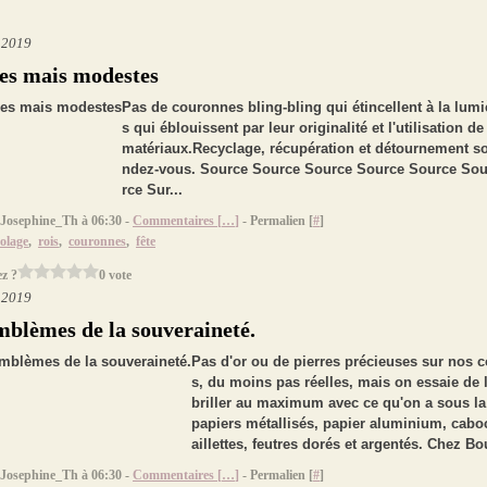
r 2019
es mais modestes
Pas de couronnes bling-bling qui étincellent à la lumi
s qui éblouissent par leur originalité et l'utilisation de
matériaux.Recyclage, récupération et détournement so
ndez-vous. Source Source Source Source Source So
rce Sur...
 Josephine_Th à 06:30 -
Commentaires [
…
]
- Permalien [
#
]
colage
,
rois
,
couronnes
,
fête
z ?
0 vote
r 2019
mblèmes de la souveraineté.
Pas d'or ou de pierres précieuses sur nos 
s, du moins pas réelles, mais on essaie de l
briller au maximum avec ce qu'on a sous la
papiers métallisés, papier aluminium, cabo
aillettes, feutres dorés et argentés. Chez Bou
 Josephine_Th à 06:30 -
Commentaires [
…
]
- Permalien [
#
]