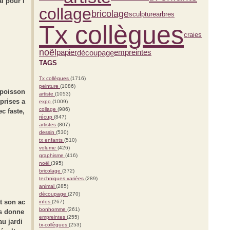
i pour l
collage
bricolage
sculpture
arbres
Tx collègues
craies
noël
découpage
papier
empreintes
TAGS
Tx collègues
(1716)
peinture
(1086)
 poisson
artiste
(1053)
prises a
expo
(1009)
collage
(986)
ec faste,
récup
(847)
artistes
(807)
dessin
(530)
tx enfants
(510)
volume
(426)
graphisme
(416)
noël
(395)
bricolage
(372)
techniques variées
(289)
animal
(285)
découpage
(270)
it son ac
infos
(267)
bonhomme
(261)
ps donne
empreintes
(255)
u jardi
tx-collègues
(253)