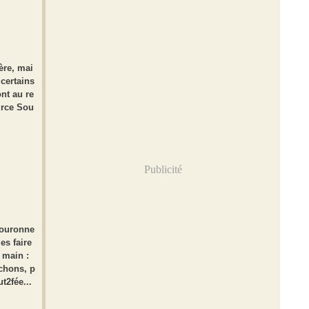
ère, mai
 certains
nt au re
urce Sou
Publicité
couronne
es faire
 main :
chons, p
t2fée...