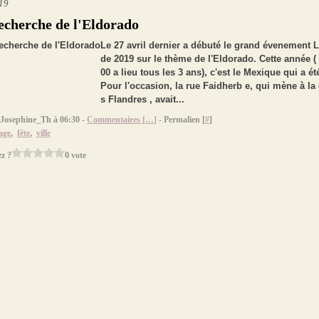
019
recherche de l'Eldorado
Le 27 avril dernier a débuté le grand évenement L
de 2019 sur le thème de l'Eldorado. Cette année ( 
00 a lieu tous les 3 ans), c'est le Mexique qui a été
Pour l'occasion, la rue Faidherb e, qui mène à la
s Flandres , avait...
 Josephine_Th à 06:30 -
Commentaires [
…
]
- Permalien [
#
]
age
,
fête
,
ville
z ?
0 vote