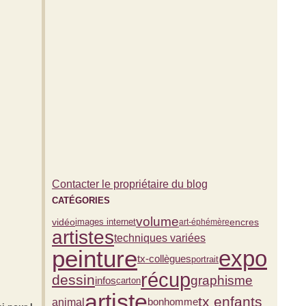
Contacter le propriétaire du blog
CATÉGORIES
volume
vidéo
encres
images internet
art-éphémère
artistes
techniques variées
peinture
expo
tx-collègues
portrait
récup
dessin
graphisme
infos
carton
artiste
tx enfants
bonhomme
animal