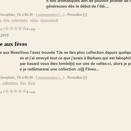
n des aromatiques afin de pouvoir profiter de 
généreuses dès le début de l’été....
 Josephine_Th à 06:30 -
Commentaires [
…
]
- Permalien [
#
]
o
,
fête
,
printemps
,
vidéo
,
épouvantail
z ?
0 vote
r 2019
e aux fèves
Vous l'avez trouvée ?Je ne fais plus collection depuis quelq
es et j'ai envoyé tout ce que j'avais à Barbara qui est fabophi
par hasard vous êtes tombé(e) sur une de celles-ci, alors je 
e je redémarerai une collection :o))) Fèves...
 Josephine_Th à 06:30 -
Commentaires [
…
]
- Permalien [
#
]
,
collections
,
fête
,
fèves
z ?
0 vote