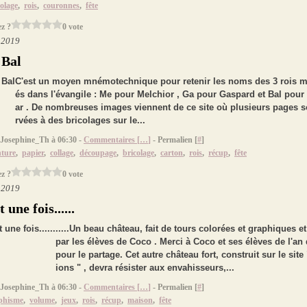
colage
,
rois
,
couronnes
,
fête
z ?
0 vote
r 2019
 Bal
C'est un moyen mnémotechnique pour retenir les noms des 3 rois m
és dans l'évangile : Me pour Melchior , Ga pour Gaspard et Bal pour
ar . De nombreuses images viennent de ce site où plusieurs pages s
rvées à des bricolages sur le...
 Josephine_Th à 06:30 -
Commentaires [
…
]
- Permalien [
#
]
nture
,
papier
,
collage
,
découpage
,
bricolage
,
carton
,
rois
,
récup
,
fête
z ?
0 vote
r 2019
t une fois......
.....Un beau château, fait de tours colorées et graphiques et
par les élèves de Coco . Merci à Coco et ses élèves de l'an 
pour le partage. Cet autre château fort, construit sur le site 
ions " , devra résister aux envahisseurs,...
 Josephine_Th à 06:30 -
Commentaires [
…
]
- Permalien [
#
]
phisme
,
volume
,
jeux
,
rois
,
récup
,
maison
,
fête