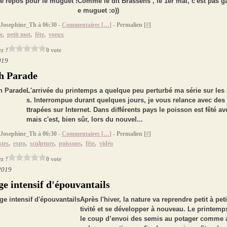
Comme le dit Brassens , le 1er mai, c'est pas ga
e muguet :o))
 Josephine_Th à 06:30 -
Commentaires [
…
]
- Permalien [
#
]
e
,
petit mot
,
fête
,
voeux
z ?
0 vote
019
h Parade
L'arrivée du printemps a quelque peu perturbé ma série sur les
s. Interrompue durant quelques jours, je vous relance avec des 
ttrapées sur Internet. Dans différents pays le poisson est fêté av
mais c'est, bien sûr, lors du nouvel...
 Josephine_Th à 06:30 -
Commentaires [
…
]
- Permalien [
#
]
stes
,
expo
,
sculpture
,
poissons
,
fête
,
vidéo
z ?
0 vote
2019
ge intensif d'épouvantails
Après l'hiver, la nature va reprendre petit à pet
tivité et se développer à nouveau. Le printem
le coup d’envoi des semis au potager comme a