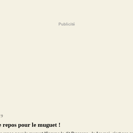
Publicité
19
e repos pour le muguet !