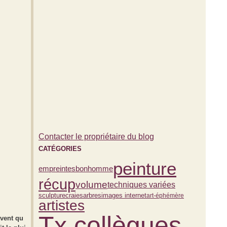
Contacter le propriétaire du blog
CATÉGORIES
peinture
bonhomme
empreintes
récup
volume
techniques variées
sculpture
arbres
craies
images internet
art-éphémère
artistes
Tx collègues
uvent qu