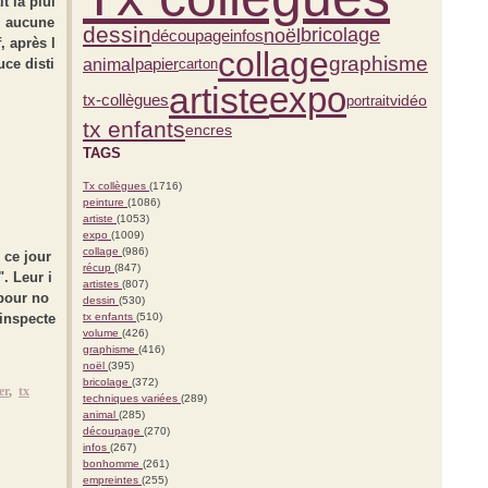
t la plui
x, aucune
dessin
bricolage
noël
découpage
infos
, après l
collage
graphisme
animal
uce disti
papier
carton
artiste
expo
vidéo
tx-collègues
portrait
tx enfants
encres
TAGS
Tx collègues
(1716)
peinture
(1086)
artiste
(1053)
expo
(1009)
collage
(986)
n ce jour
récup
(847)
". Leur i
artistes
(807)
 pour no
dessin
(530)
 inspecte
tx enfants
(510)
volume
(426)
graphisme
(416)
noël
(395)
bricolage
(372)
er
,
tx
techniques variées
(289)
animal
(285)
découpage
(270)
infos
(267)
bonhomme
(261)
empreintes
(255)