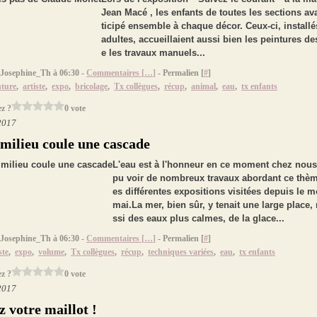
Jean Macé , les enfants de toutes les sections av
ticipé ensemble à chaque décor. Ceux-ci, installé
adultes, accueillaient aussi bien les peintures d
e les travaux manuels...
 Josephine_Th à 06:30 -
Commentaires [
…
]
- Permalien [
#
]
nture
,
artiste
,
expo
,
bricolage
,
Tx collègues
,
récup
,
animal
,
eau
,
tx enfants
z ?
0 vote
 2017
 milieu coule une cascade
L'eau est à l'honneur en ce moment chez nous 
pu voir de nombreux travaux abordant ce thèm
es différentes expositions visitées depuis le m
mai.La mer, bien sûr, y tenait une large place,
ssi des eaux plus calmes, de la glace...
 Josephine_Th à 06:30 -
Commentaires [
…
]
- Permalien [
#
]
ste
,
expo
,
volume
,
Tx collègues
,
récup
,
techniques variées
,
eau
,
tx enfants
z ?
0 vote
 2017
z votre maillot !