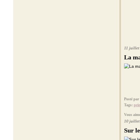
11 juille
La ma
Posté par
Tags:
pei
Vous aime
10 juille
Sur l