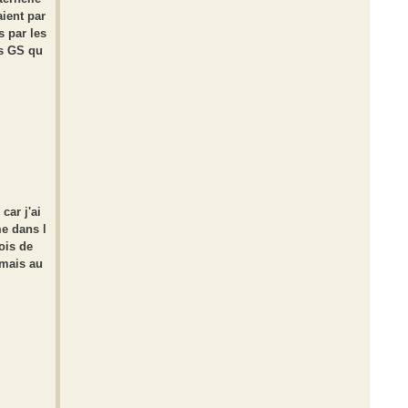
aient par
s par les
es GS qu
car j'ai
e dans l
ois de
 mais au