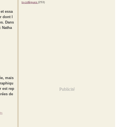
tx-collègues
(253)
 et essa
r dont l
es. Dans
c Natha
ée, mais
graphiqu
r est rep
Publicité
orées de
ts