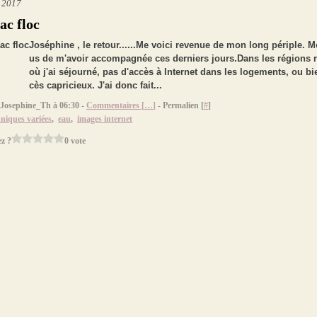
t 2017
lac floc
Joséphine , le retour......Me voici revenue de mon long périple. M
us de m'avoir accompagnée ces derniers jours.Dans les régions r
où j'ai séjourné, pas d'accès à Internet dans les logements, ou bi
cès capricieux. J'ai donc fait...
 Josephine_Th à 06:30 -
Commentaires [
…
]
- Permalien [
#
]
hniques variées
,
eau
,
images internet
z ?
0 vote