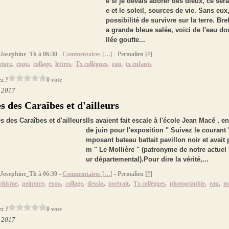
e si je devais adorer des dieux, ce serai
e et le soleil, sources de vie. Sans eu
possibilité de survivre sur la terre. Bref
a grande bleue salée, voici de l'eau do
llée goutte...
 Josephine_Th à 06:30 -
Commentaires [
…
]
- Permalien [
#
]
nture
,
expo
,
collage
,
lettres
,
Tx collègues
,
eau
,
tx enfants
z ?
0 vote
t 2017
s des Caraîbes et d'ailleurs
Ils avaient fait escale à l'école Jean Macé , e
de juin pour l'exposition " Suivez le courant 
mposant bateau battait pavillon noir et avait
m " Le Mollière " (patronyme de notre actuel
ur départemental).Pour dire la vérité,...
 Josephine_Th à 06:30 -
Commentaires [
…
]
- Permalien [
#
]
phisme
,
peinture
,
expo
,
collage
,
dessin
,
portrait
,
Tx collègues
,
photographie
,
eau
,
m
z ?
0 vote
t 2017