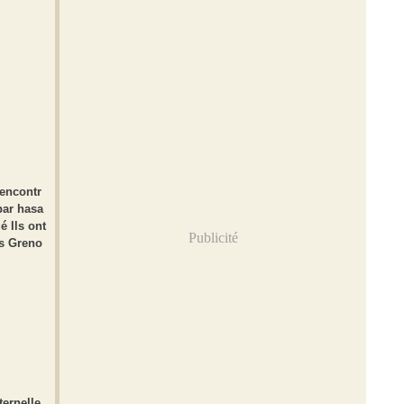
rencontr
par hasa
é Ils ont
Publicité
ns Greno
ternelle