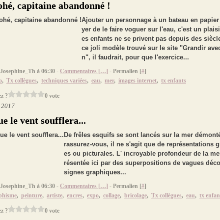
ohé, capitaine abandonné !
Ajouter un personnage à un bateau en papier
yer de le faire voguer sur l'eau, c'est un plaisi
es enfants ne se privent pas depuis des siècl
ce joli modèle trouvé sur le site "Grandir ave
n", il faudrait, pour que l'exercice...
 Josephine_Th à 06:30 -
Commentaires [
…
]
- Permalien [
#
]
o
,
Tx collègues
,
techniques variées
,
eau
,
mer
,
images internet
,
tx enfants
z ?
0 vote
t 2017
e le vent soufflera...
De frêles esquifs se sont lancés sur la mer démont
rassurez-vous, il ne s'agit que de représentations 
es ou picturales. L' incroyable profondeur de la me
résentée ici par des superpositions de vagues déc
signes graphiques...
 Josephine_Th à 06:30 -
Commentaires [
…
]
- Permalien [
#
]
phisme
,
peinture
,
artiste
,
encres
,
expo
,
collage
,
bricolage
,
Tx collègues
,
eau
,
tx enfan
z ?
0 vote