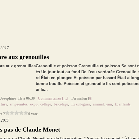
t 2017
re aux grenouilles
Grenouille et poisson Grenouille et poisson Se sont 
és Un jour tout au fond De l’eau verdorée Grenouille 
rd Était en plongée Et poisson par hasard Était allong
bonne bouille Poisson et grenouille Ils sont polisso
uille...
 Josephine_Th à 06:30 -
Commentaires [
…
]
- Permalien [
#
]
nture
,
empreintes
,
expo
,
collage
,
bricolage
,
Tx collègues
,
animal
,
eau
,
tx enfants
z ?
0 vote
t 2017
es pas de Claude Monet
Lors de l'exposition " Suivez le courant " à la ma