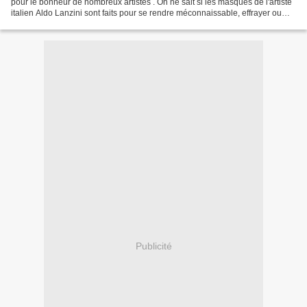
pour le bonheur de nombreux artistes . On ne sait si les masques de l'artiste
italien Aldo Lanzini sont faits pour se rendre méconnaissable, effrayer ou
simplement se...
Publicité