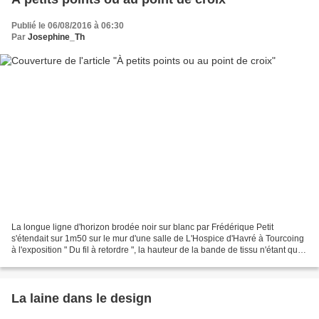
Publié le 06/08/2016 à 06:30
Par
Josephine_Th
La longue ligne d'horizon brodée noir sur blanc par Frédérique Petit
s'étendait sur 1m50 sur le mur d'une salle de L'Hospice d'Havré à Tourcoing
à l'exposition " Du fil à retordre ", la hauteur de la bande de tissu n'étant que
de 11cm.Le format minuscule...
La laine dans le design