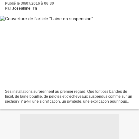
Publié le 30/07/2016 à 06:30
Par
Josephine_Th
Ses installations surprennent au premier regard. Que font ces bandes de
tricot, de laine bouillie, de pelotes et d'écheveaux suspendus comme sur un
séchoir? Y a-t-il une signification, un symbole, une explication pour nous
éclairer un peu?Puis on oublie...