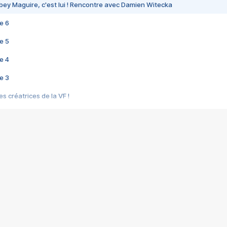
bey Maguire, c'est lui ! Rencontre avec Damien Witecka
e 6
e 5
e 4
e 3
s créatrices de la VF !
e 2
e 1
e Mektoub My Love arrive enfin ! Rencontre avec Shaïn Boumedine et Sal
i : après Toni en famille
elle réalise le bouleversant Dites lui que je l'aime
ais ! Rencontre autour de Vie privée de Rebecca Zlotowski
 de Marguerite, Grave... Rencontre avec Ella Rumpf