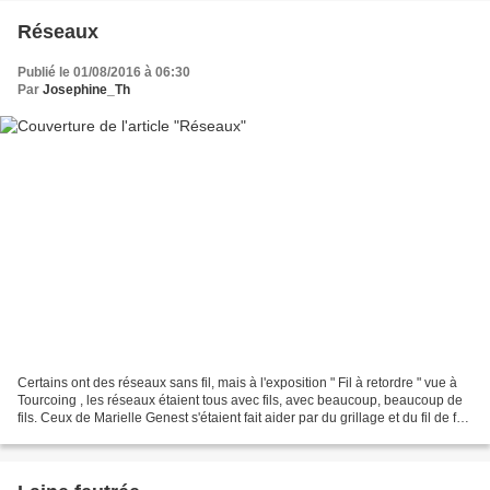
Réseaux
Publié le 01/08/2016 à 06:30
Par
Josephine_Th
Certains ont des réseaux sans fil, mais à l'exposition " Fil à retordre " vue à
Tourcoing , les réseaux étaient tous avec fils, avec beaucoup, beaucoup de
fils. Ceux de Marielle Genest s'étaient fait aider par du grillage et du fil de fer,
car ce qui...