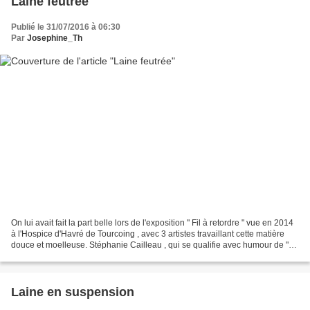
Laine feutrée
Publié le 31/07/2016 à 06:30
Par
Josephine_Th
On lui avait fait la part belle lors de l'exposition " Fil à retordre " vue en 2014
à l'Hospice d'Havré de Tourcoing , avec 3 artistes travaillant cette matière
douce et moelleuse. Stéphanie Cailleau , qui se qualifie avec humour de "
feutreuse tout terrain...
Laine en suspension