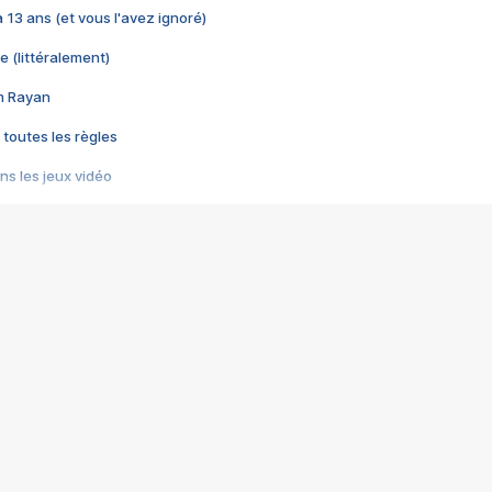
 a 13 ans (et vous l'avez ignoré)
e (littéralement)
im Rayan
 toutes les règles
s les jeux vidéo
us choquant de Rockstar ? - Le scandale BULLY
e plus moche de Steam
du RÊVE tourne au CAUCHEMAR
pendant 8 heures
it… à tort
umiliés par un jeu vidéo
ire - Final Fantasy 8