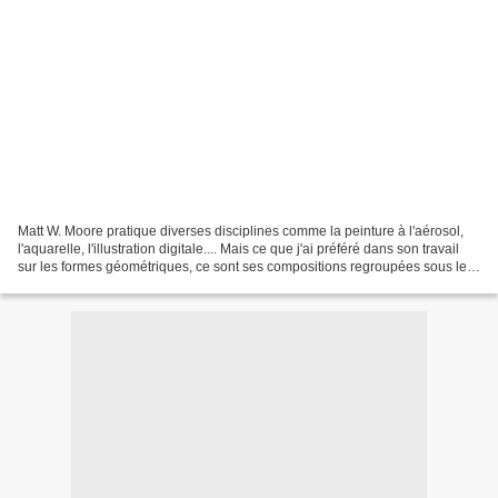
Matt W. Moore pratique diverses disciplines comme la peinture à l'aérosol,
l'aquarelle, l'illustration digitale.... Mais ce que j'ai préféré dans son travail
sur les formes géométriques, ce sont ses compositions regroupées sous le
nom Shadows .Les superpositions...