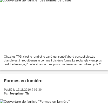
Chez les TPS, c'est le rond et le carré qui sont d'abord perceptibles.Le
triangle est introduit ensuite comme troisième forme.Le rectangle vient plus
tard .Le losange, l'ovale et les formes plus complexes arriveront en cycle 2,
ainsi que la capacité à...
Formes en lumière
Publié le 17/11/2016 à 06:30
Par
Josephine_Th