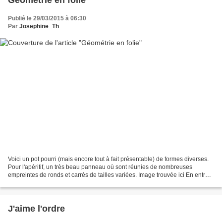
Géométrie en folie
Publié le 29/03/2015 à 06:30
Par
Josephine_Th
Voici un pot pourri (mais encore tout à fait présentable) de formes diverses.
Pour l'apéritif, un très beau panneau où sont réunies de nombreuses
empreintes de ronds et carrés de tailles variées. Image trouvée ici En entrée,
les rectangles et les octaèdres...
J'aime l'ordre