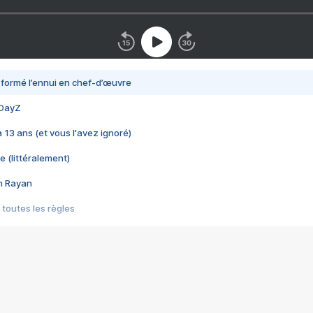
nsformé l’ennui en chef-d’œuvre
 DayZ
 a 13 ans (et vous l'avez ignoré)
e (littéralement)
im Rayan
 toutes les règles
s les jeux vidéo
us choquant de Rockstar ? - Le scandale BULLY
e plus moche de Steam
du RÊVE tourne au CAUCHEMAR