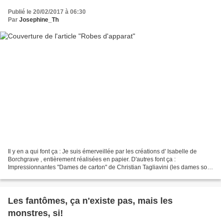
Publié le 20/02/2017 à 06:30
Par
Josephine_Th
Il y en a qui font ça : Je suis émerveillée par les créations d' Isabelle de
Borchgrave , entièrement réalisées en papier. D'autres font ça :
Impressionnantes "Dames de carton" de Christian Tagliavini (les dames sont
en chair et en os, seules les robes...
Les fantômes, ça n'existe pas, mais les
monstres, si!