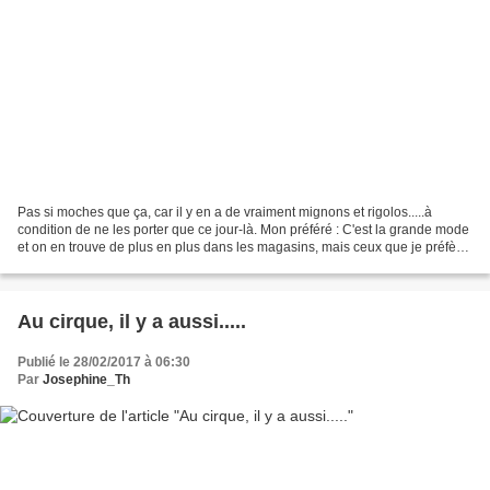
Pas si moches que ça, car il y en a de vraiment mignons et rigolos.....à
condition de ne les porter que ce jour-là. Mon préféré : C'est la grande mode
et on en trouve de plus en plus dans les magasins, mais ceux que je préfère,
ce sont, bien entendu,...
Au cirque, il y a aussi.....
Publié le 28/02/2017 à 06:30
Par
Josephine_Th