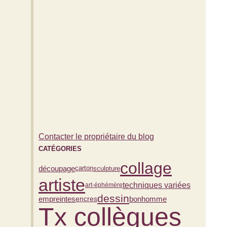
Contacter le propriétaire du blog
CATÉGORIES
collage
découpage
carton
sculpture
artiste
techniques variées
art-éphémère
dessin
bonhomme
empreintes
encres
Tx collègues