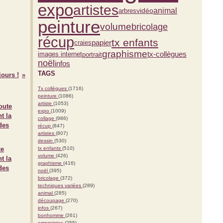
expo
artistes
vidéo
animal
arbres
peinture
volume
bricolage
récup
tx enfants
papier
craies
graphisme
tx-collègues
portrait
images internet
noël
infos
TAGS
jours !
Tx collègues
(1716)
peinture
(1086)
artiste
(1053)
expo
(1009)
collage
(986)
récup
(847)
artistes
(807)
dessin
(530)
te
tx enfants
(510)
volume
(426)
t la
graphisme
(416)
des
noël
(395)
bricolage
(372)
techniques variées
(289)
animal
(285)
découpage
(270)
infos
(267)
bonhomme
(261)
empreintes
(255)