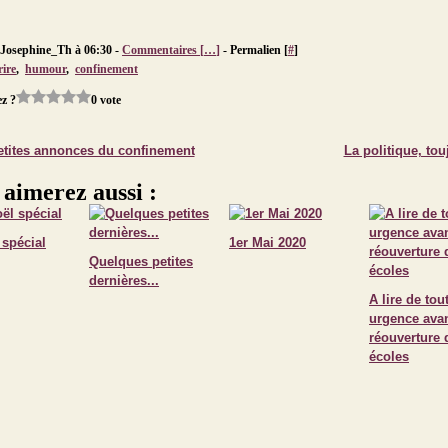
 Josephine_Th à 06:30 -
Commentaires [
…
]
- Permalien [
#
]
rire
,
humour
,
confinement
z ?
0 vote
etites annonces du confinement
La politique, tou
 aimerez aussi :
 spécial
1er Mai 2020
Quelques petites
dernières...
A lire de tou
urgence avan
réouverture 
écoles