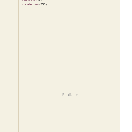
tx-collègues
(253)
Publicité