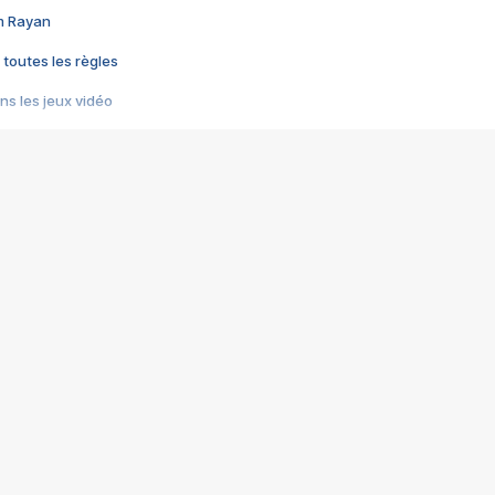
im Rayan
 toutes les règles
s les jeux vidéo
us choquant de Rockstar ? - Le scandale BULLY
e plus moche de Steam
du RÊVE tourne au CAUCHEMAR
pendant 8 heures
it… à tort
umiliés par un jeu vidéo
ire - Final Fantasy 8
ti un empire - Age of Empires
story DOFUS