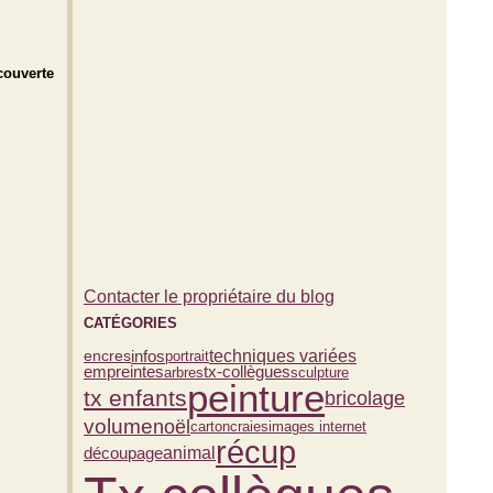
ecouverte
Contacter le propriétaire du blog
CATÉGORIES
infos
techniques variées
encres
portrait
empreintes
tx-collègues
arbres
sculpture
peinture
tx enfants
bricolage
volume
noël
carton
craies
images internet
récup
découpage
animal