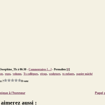
 Josephine_Th à 06:30 -
Commentaires [
…
]
- Permalien [
#
]
ste
,
expo
,
volume
,
Tx collègues
,
récup
,
sculpture
,
tx enfants
,
papier mâché
z ?
0 vote
xique à l'honneur
Papel 
 aimerez aussi :