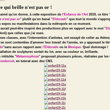
e qui brille n'est pas or !
 aimé qu'on donne, à cette exposition de
l'Enfance de l'Art
2019, ce titre 
le n'est pas or
" plutôt qu'un banal "
Eldorado
" que tout le monde s'appro
s expos ou manifestations dans la métropole en ce moment.
 aurait peut-être inspiré des productions plus en rapport avec le mot "
El
 doré) que celles que j'ai vues.
ines classes, avec l'intervention d'artistes, ont essayé de coller au thème
 se sont contentées d'amener leur travail de
l'année, en y apposant le tit
do
"sans aucun rapport avec
l'Eldorado
ou le
Mexique.
Quel dommage !
allation de sculptures sortait du lot, avec sa couleur or, brillante.
 intitulée "
Métamorphose
" proposait plusieurs pièces, réalisées par les
Condorcet
, en tutorat avec des CM1.