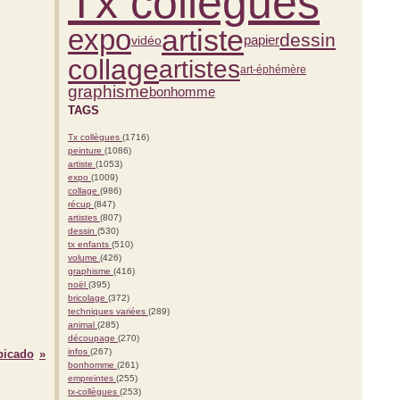
Tx collègues
expo
artiste
dessin
vidéo
papier
collage
artistes
art-éphémère
graphisme
bonhomme
TAGS
Tx collègues
(1716)
peinture
(1086)
artiste
(1053)
expo
(1009)
collage
(986)
récup
(847)
artistes
(807)
dessin
(530)
tx enfants
(510)
volume
(426)
graphisme
(416)
noël
(395)
bricolage
(372)
techniques variées
(289)
animal
(285)
découpage
(270)
infos
(267)
picado
bonhomme
(261)
empreintes
(255)
tx-collègues
(253)