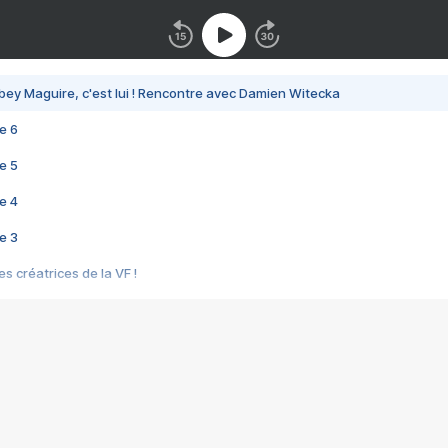
bey Maguire, c'est lui ! Rencontre avec Damien Witecka
e 6
e 5
e 4
e 3
s créatrices de la VF !
e 2
e 1
e Mektoub My Love arrive enfin ! Rencontre avec Shaïn Boumedine et Sal
i : après Toni en famille