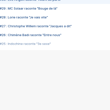
#29 : MC Solaar raconte "Bouge de là"
28 : Lorie raconte "Je vais vite"
#27 : Christophe Willem raconte "Jacques a dit"
#26 : Chimène Badi raconte "Entre nous"
#25 : Indochine raconte "3e sexe"
#24 : Zaho raconte "C'est chelou"
#23 : Patrick Bruel raconte "Au café des délices"
#22 : Kyo raconte "Le chemin"
#21 : Nolwenn Leroy raconte "Cassé"
#20 : Patrick Hernandez raconte "Born to be alive"
#19 : Lorie raconte "Près de moi"
#18 : Michael Jones raconte "A nos actes manqués" (avec Jean-Jacque