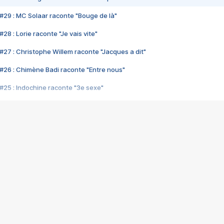
#29 : MC Solaar raconte "Bouge de là"
28 : Lorie raconte "Je vais vite"
#27 : Christophe Willem raconte "Jacques a dit"
#26 : Chimène Badi raconte "Entre nous"
#25 : Indochine raconte "3e sexe"
#24 : Zaho raconte "C'est chelou"
#23 : Patrick Bruel raconte "Au café des délices"
#22 : Kyo raconte "Le chemin"
#21 : Nolwenn Leroy raconte "Cassé"
#20 : Patrick Hernandez raconte "Born to be alive"
#19 : Lorie raconte "Près de moi"
#18 : Michael Jones raconte "A nos actes manqués" (avec Jean-Jacque