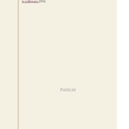
tx-collègues
(253)
Publicité