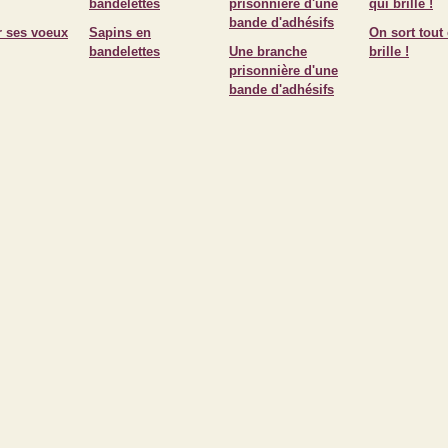
r ses voeux
Sapins en
On sort tout
bandelettes
Une branche
brille !
prisonnière d'une
bande d'adhésifs