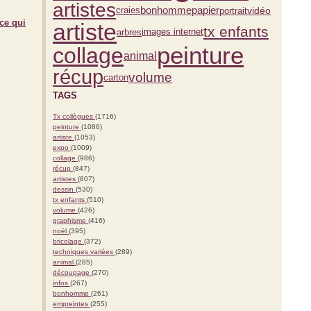
artistes
bonhomme
vidéo
papier
portrait
craies
 ce qui
artiste
tx enfants
arbres
images internet
peinture
collage
animal
récup
volume
carton
TAGS
Tx collègues
(1716)
peinture
(1086)
artiste
(1053)
expo
(1009)
collage
(986)
récup
(847)
artistes
(807)
dessin
(530)
tx enfants
(510)
volume
(426)
graphisme
(416)
noël
(395)
bricolage
(372)
techniques variées
(289)
animal
(285)
découpage
(270)
infos
(267)
bonhomme
(261)
empreintes
(255)