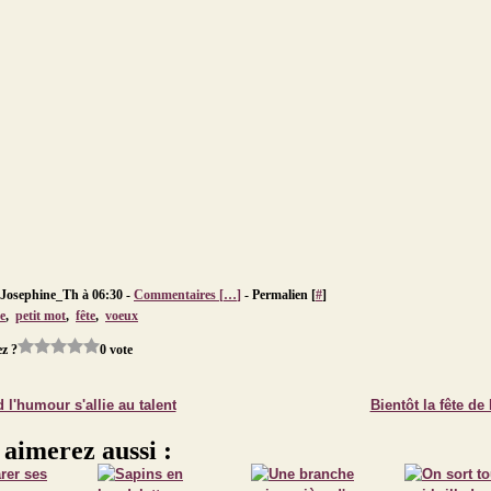
 Josephine_Th à 06:30 -
Commentaires [
…
]
- Permalien [
#
]
e
,
petit mot
,
fête
,
voeux
z ?
0 vote
l'humour s'allie au talent
Bientôt la fête de 
 aimerez aussi :