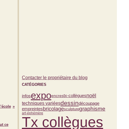
Contacter le propriétaire du blog
CATÉGORIES
expo
noël
infos
tx-collègues
encres
dessin
techniques variées
découpage
l'école
graphisme
bricolage
empreintes
sculpture
art-éphémère
Tx collègues