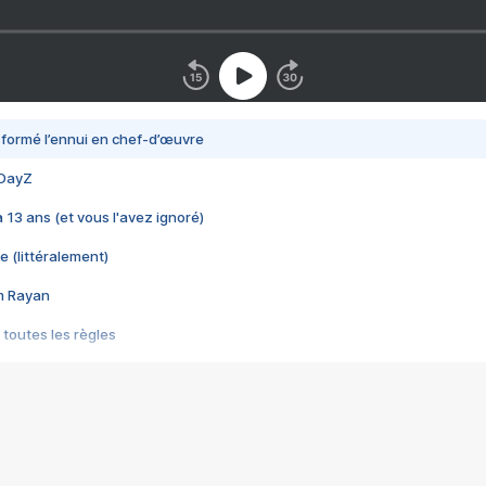
nsformé l’ennui en chef-d’œuvre
 DayZ
 a 13 ans (et vous l'avez ignoré)
e (littéralement)
im Rayan
 toutes les règles
s les jeux vidéo
us choquant de Rockstar ? - Le scandale BULLY
e plus moche de Steam