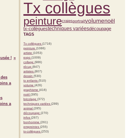
Tx collègues
peinture
volume
noël
portrait
craies
techniques variées
découpage
tx-collègues
TAGS
Tx collègues
(1716)
peinture
(1086)
artiste
(1053)
usée !
expo
(1009)
collage
(986)
récup
(847)
artistes
(807)
dessin
(530)
tx enfants
(510)
volume
(426)
graphisme
(416)
noël
(395)
es
bricolage
(372)
pins a
techniques variées
(289)
animal
(285)
découpage
(270)
infos
(267)
bonhomme
(261)
empreintes
(255)
tx-collègues
(253)