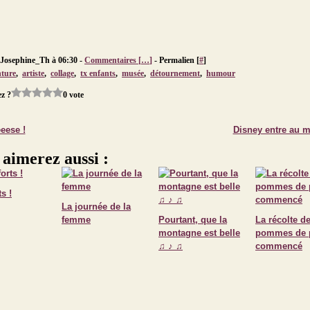
 Josephine_Th à 06:30 -
Commentaires [
…
]
- Permalien [
#
]
nture
,
artiste
,
collage
,
tx enfants
,
musée
,
détournement
,
humour
z ?
0 vote
eese !
Disney entre au m
 aimerez aussi :
s !
La journée de la
femme
Pourtant, que la
La récolte d
montagne est belle
pommes de 
♫ ♪ ♫
commencé