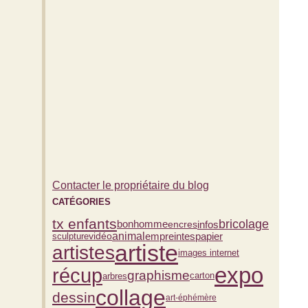
Contacter le propriétaire du blog
CATÉGORIES
tx enfants
bricolage
bonhomme
infos
encres
vidéo
animal
empreintes
papier
sculpture
artiste
artistes
images internet
expo
récup
graphisme
carton
arbres
collage
dessin
art-éphémère