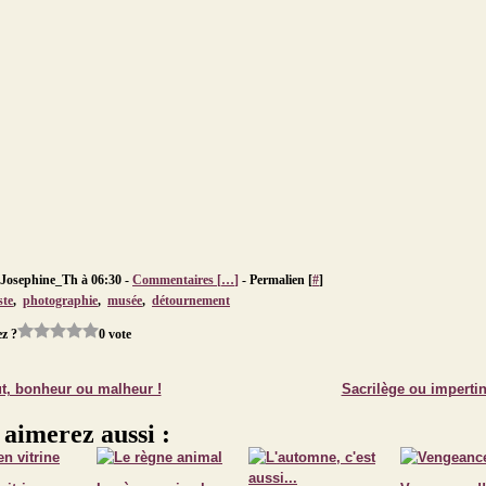
 Josephine_Th à 06:30 -
Commentaires [
…
]
- Permalien [
#
]
ste
,
photographie
,
musée
,
détournement
z ?
0 vote
ut, bonheur ou malheur !
Sacrilège ou impertin
 aimerez aussi :