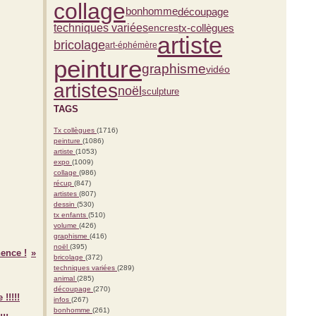
collage
bonhomme
découpage
techniques variées
tx-collègues
encres
artiste
bricolage
art-éphémère
peinture
graphisme
vidéo
artistes
noël
sculpture
TAGS
Tx collègues
(1716)
peinture
(1086)
artiste
(1053)
expo
(1009)
collage
(986)
récup
(847)
artistes
(807)
dessin
(530)
tx enfants
(510)
volume
(426)
graphisme
(416)
noël
(395)
ence !
bricolage
(372)
techniques variées
(289)
animal
(285)
découpage
(270)
infos
(267)
bonhomme
(261)