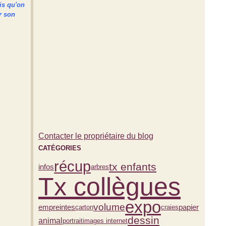
is qu'on
r son
Contacter le propriétaire du blog
CATÉGORIES
récup
tx enfants
infos
arbres
Tx collègues
expo
volume
empreintes
carton
papier
craies
dessin
animal
portrait
images internet