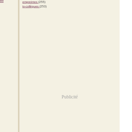
!!
empreintes
(255)
tx-collègues
(253)
Publicité