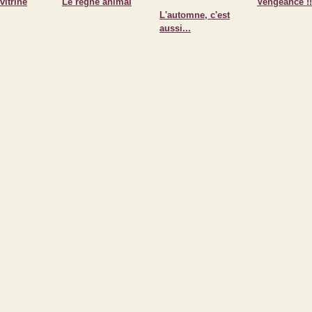
vitrine
Le règne animal
Vengeance !!!
L'automne, c'est
aussi...