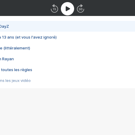
 DayZ
 a 13 ans (et vous l'avez ignoré)
e (littéralement)
im Rayan
 toutes les règles
s les jeux vidéo
us choquant de Rockstar ? - Le scandale BULLY
e plus moche de Steam
du RÊVE tourne au CAUCHEMAR
pendant 8 heures
it… à tort