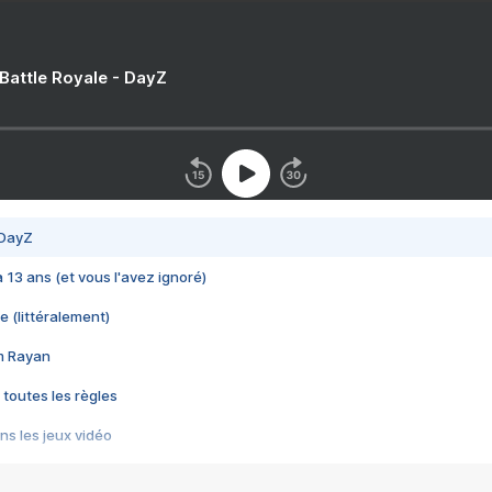
 Battle Royale - DayZ
 DayZ
 a 13 ans (et vous l'avez ignoré)
e (littéralement)
im Rayan
 toutes les règles
s les jeux vidéo
us choquant de Rockstar ? - Le scandale BULLY