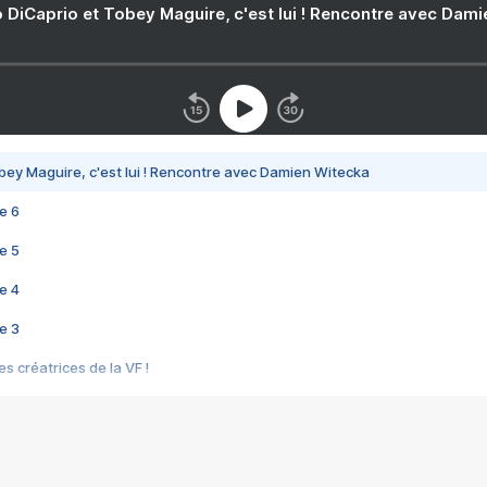
 DiCaprio et Tobey Maguire, c'est lui ! Rencontre avec Dam
bey Maguire, c'est lui ! Rencontre avec Damien Witecka
e 6
e 5
e 4
e 3
s créatrices de la VF !
e 2
e 1
e Mektoub My Love arrive enfin ! Rencontre avec Shaïn Boumedine et Sal