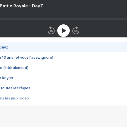
 Battle Royale - DayZ
 DayZ
 a 13 ans (et vous l'avez ignoré)
e (littéralement)
im Rayan
 toutes les règles
s les jeux vidéo
us choquant de Rockstar ? - Le scandale BULLY
e plus moche de Steam