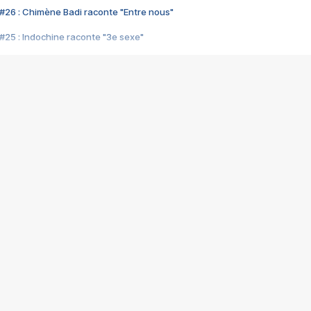
#26 : Chimène Badi raconte "Entre nous"
#25 : Indochine raconte "3e sexe"
#24 : Zaho raconte "C'est chelou"
#23 : Patrick Bruel raconte "Au café des délices"
#22 : Kyo raconte "Le chemin"
#21 : Nolwenn Leroy raconte "Cassé"
#20 : Patrick Hernandez raconte "Born to be alive"
#19 : Lorie raconte "Près de moi"
#18 : Michael Jones raconte "A nos actes manqués" (avec Jean-Jacque
#17 : Khaled raconte "Aïcha"
#16 : Corneille raconte "Parce qu'on vient de loin"
#15 : Indochine raconte "L'aventurier"