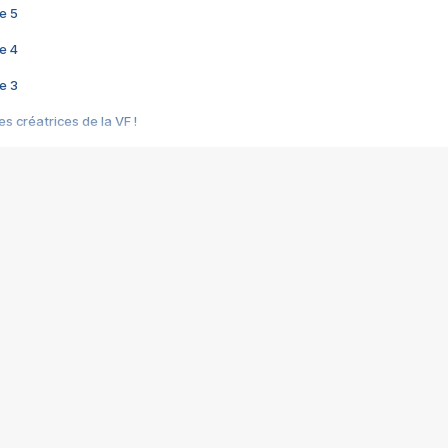
e 5
e 4
e 3
s créatrices de la VF !
e 2
e 1
e Mektoub My Love arrive enfin ! Rencontre avec Shaïn Boumedine et Sal
i : après Toni en famille
elle réalise le bouleversant Dites lui que je l'aime
ais ! Rencontre autour de Vie privée de Rebecca Zlotowski
 de Marguerite, Grave... Rencontre avec Ella Rumpf
 Les Rêveurs, un film intime sur la santé mentale
a avec un film sur le mouvement des Gilets jaunes