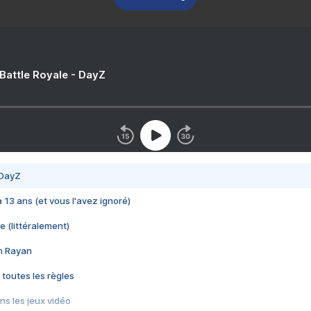
 Battle Royale - DayZ
 DayZ
 a 13 ans (et vous l'avez ignoré)
e (littéralement)
im Rayan
 toutes les règles
s les jeux vidéo