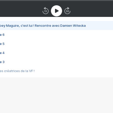
bey Maguire, c'est lui ! Rencontre avec Damien Witecka
e 6
e 5
e 4
e 3
s créatrices de la VF !
e 2
e 1
e Mektoub My Love arrive enfin ! Rencontre avec Shaïn Boumedine et Sal
i : après Toni en famille