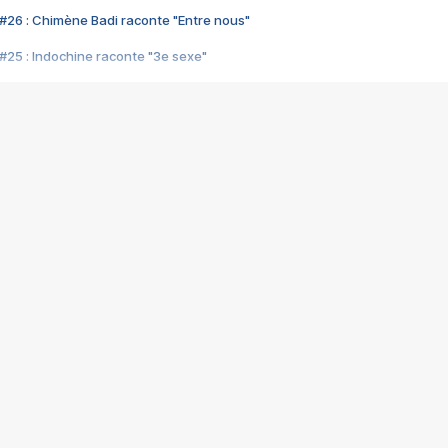
#26 : Chimène Badi raconte "Entre nous"
#25 : Indochine raconte "3e sexe"
#24 : Zaho raconte "C'est chelou"
#23 : Patrick Bruel raconte "Au café des délices"
#22 : Kyo raconte "Le chemin"
#21 : Nolwenn Leroy raconte "Cassé"
#20 : Patrick Hernandez raconte "Born to be alive"
#19 : Lorie raconte "Près de moi"
#18 : Michael Jones raconte "A nos actes manqués" (avec Jean-Jacque
#17 : Khaled raconte "Aïcha"
#16 : Corneille raconte "Parce qu'on vient de loin"
#15 : Indochine raconte "L'aventurier"