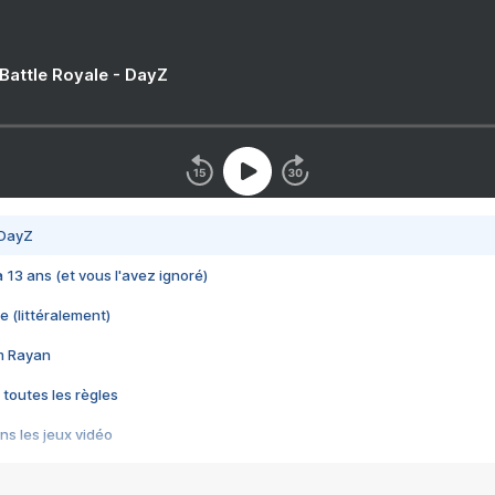
 Battle Royale - DayZ
 DayZ
 a 13 ans (et vous l'avez ignoré)
e (littéralement)
im Rayan
 toutes les règles
s les jeux vidéo
us choquant de Rockstar ? - Le scandale BULLY