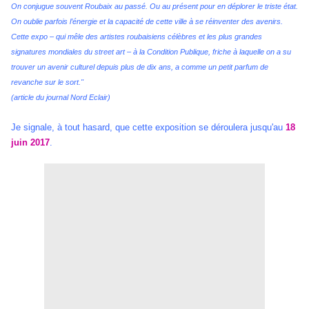
On conjugue souvent Roubaix au passé. Ou au présent pour en déplorer le triste état.
On oublie parfois l’énergie et la capacité de cette ville à se
réinventer des avenirs.
Cette expo – qui mêle des artistes roubaisiens célèbres et les plus grandes
signatures mondiales du street art – à la
Condition Publique, friche à laquelle on a su
trouver un avenir culturel depuis plus de dix ans, a comme un petit parfum de
revanche sur le sort."
(article du journal Nord Eclair)
Je signale, à tout hasard, que cette exposition se déroulera jusqu'au
18
juin 2017
.