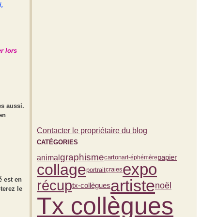
i,
r lors
es aussi.
en
Contacter le propriétaire du blog
CATÉGORIES
graphisme
animal
carton
papier
art-éphémère
expo
collage
portrait
craies
 est en
artiste
récup
noël
tx-collègues
terez le
Tx collègues