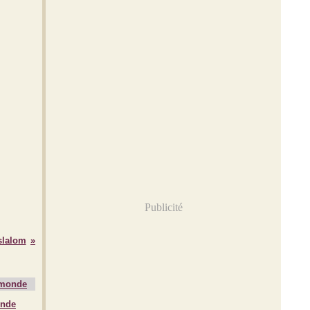
Publicité
slalom
onde