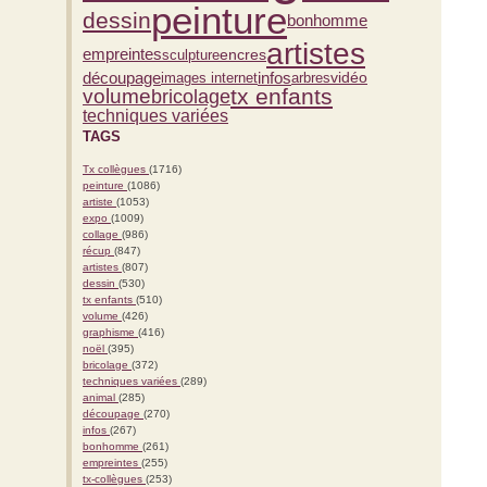
peinture
dessin
bonhomme
artistes
empreintes
sculpture
encres
découpage
infos
vidéo
arbres
images internet
tx enfants
volume
bricolage
techniques variées
TAGS
Tx collègues
(1716)
peinture
(1086)
artiste
(1053)
expo
(1009)
collage
(986)
récup
(847)
artistes
(807)
dessin
(530)
tx enfants
(510)
volume
(426)
graphisme
(416)
noël
(395)
bricolage
(372)
techniques variées
(289)
animal
(285)
découpage
(270)
infos
(267)
bonhomme
(261)
empreintes
(255)
tx-collègues
(253)