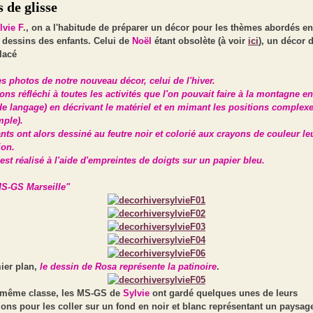
 de glisse
lvie F
., on a l'habitude de préparer un décor pour les thèmes abordés en
 dessins des enfants. Celui de
Noël
étant obsolète (à voir
ici
), un décor d
lacé
es photos de notre nouveau décor, celui de l'hiver.
ns réfléchi à toutes les activités que l'on pouvait faire à la montagne en
 de langage) en décrivant le matériel et en mimant les positions complexe
mple).
nts ont alors dessiné au feutre noir et colorié aux crayons de couleur le
ion.
est réalisé à l'aide d'empreintes de doigts sur un papier bleu.
MS-GS Marseille"
ier plan,
le dessin de Rosa représente la patinoire
.
 même classe, les MS-GS de
Sylvie
ont gardé quelques unes de leurs
ons pour les coller sur un fond en noir et blanc représentant un paysag