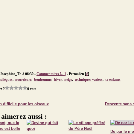
 Josephine_Th à 06:30 -
Commentaires [
…
]
- Permalien [
#
]
collègues
,
nourriture
,
bonhomme
,
hiver
,
neige
,
techniques variées
,
tx enfants
z ?
0 vote
 difficile pour les oiseaux
Descente sans 
 aimerez aussi :
De par le m