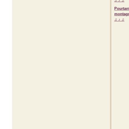
Pourtant
montagn
♫ ♪ ♫