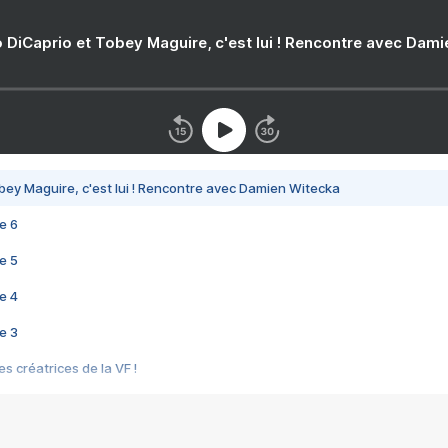
 DiCaprio et Tobey Maguire, c'est lui ! Rencontre avec Dam
bey Maguire, c'est lui ! Rencontre avec Damien Witecka
e 6
e 5
e 4
e 3
s créatrices de la VF !
e 2
e 1