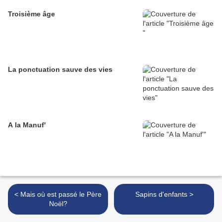
Troisième âge
La ponctuation sauve des vies
A la Manuf'
< Mais où est passé le Père
Sapins d'enfants >
Noël?