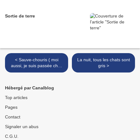
Sortie de terre
< Sauve-chouris ( moi
La nuit, tous les chats sont
aussi, je suis passée chez
gris >
Schochhhh)
Hébergé par Canalblog
Top articles
Pages
Contact
Signaler un abus
C.G.U.