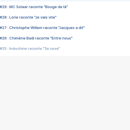
#29 : MC Solaar raconte "Bouge de là"
28 : Lorie raconte "Je vais vite"
#27 : Christophe Willem raconte "Jacques a dit"
#26 : Chimène Badi raconte "Entre nous"
#25 : Indochine raconte "3e sexe"
#24 : Zaho raconte "C'est chelou"
#23 : Patrick Bruel raconte "Au café des délices"
#22 : Kyo raconte "Le chemin"
#21 : Nolwenn Leroy raconte "Cassé"
#20 : Patrick Hernandez raconte "Born to be alive"
#19 : Lorie raconte "Près de moi"
#18 : Michael Jones raconte "A nos actes manqués" (avec Jean-Jacque