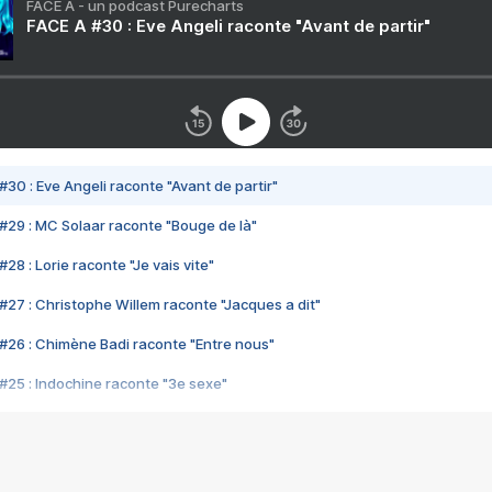
FACE A - un podcast Purecharts
FACE A #30 : Eve Angeli raconte "Avant de partir"
#30 : Eve Angeli raconte "Avant de partir"
#29 : MC Solaar raconte "Bouge de là"
28 : Lorie raconte "Je vais vite"
#27 : Christophe Willem raconte "Jacques a dit"
#26 : Chimène Badi raconte "Entre nous"
#25 : Indochine raconte "3e sexe"
#24 : Zaho raconte "C'est chelou"
#23 : Patrick Bruel raconte "Au café des délices"