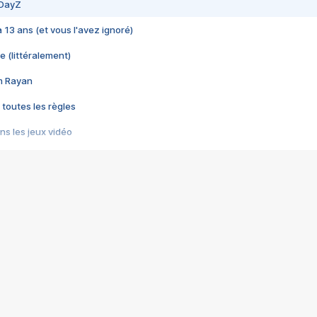
 DayZ
 a 13 ans (et vous l'avez ignoré)
e (littéralement)
im Rayan
 toutes les règles
s les jeux vidéo
us choquant de Rockstar ? - Le scandale BULLY
e plus moche de Steam
du RÊVE tourne au CAUCHEMAR
pendant 8 heures
it… à tort
umiliés par un jeu vidéo
ire - Final Fantasy 8