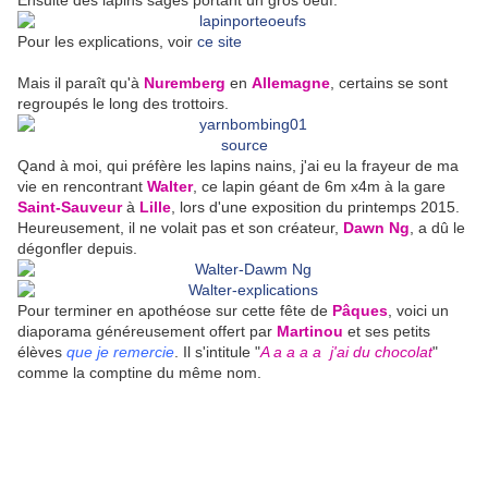
Ensuite des lapins sages portant un gros oeuf.
Pour les explications, voir
ce site
Mais il paraît qu'à
Nuremberg
en
Allemagne
, certains se sont
regroupés le long des trottoirs.
source
Qand à moi, qui préfère les lapins nains, j'ai eu la frayeur de ma
vie en rencontrant
Walter
, ce lapin géant de 6m x4m à la gare
Saint-Sauveur
à
Lille
, lors d'une exposition du printemps 2015.
Heureusement, il ne volait pas et son créateur,
Dawn Ng
, a dû le
dégonfler depuis.
Pour terminer en apothéose sur cette fête de
Pâques
, voici un
diaporama généreusement offert par
Martinou
et ses petits
élèves
que je remercie
. Il s'intitule "
A a a a a j'ai du chocolat
"
comme la comptine du même nom.