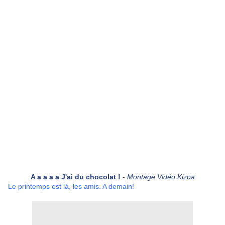
A a a a a J'ai du chocolat !
-
Montage Vidéo Kizoa
Le printemps est là, les amis. A demain!