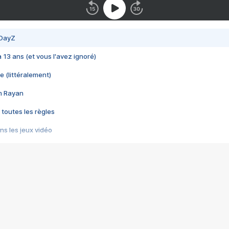
 DayZ
 a 13 ans (et vous l'avez ignoré)
e (littéralement)
im Rayan
 toutes les règles
s les jeux vidéo
us choquant de Rockstar ? - Le scandale BULLY
e plus moche de Steam
du RÊVE tourne au CAUCHEMAR
pendant 8 heures
it… à tort