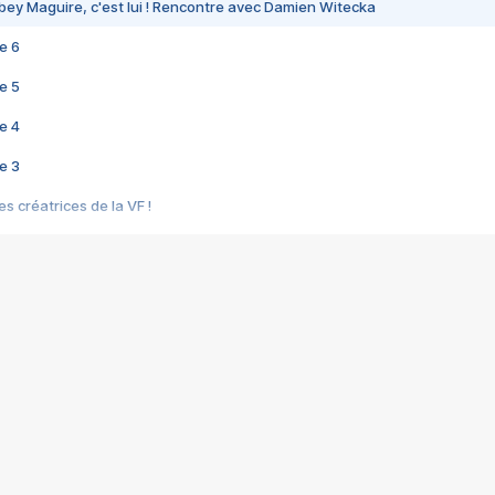
bey Maguire, c'est lui ! Rencontre avec Damien Witecka
e 6
e 5
e 4
e 3
s créatrices de la VF !
e 2
e 1
e Mektoub My Love arrive enfin ! Rencontre avec Shaïn Boumedine et Sal
i : après Toni en famille
elle réalise le bouleversant Dites lui que je l'aime
ais ! Rencontre autour de Vie privée de Rebecca Zlotowski
 de Marguerite, Grave... Rencontre avec Ella Rumpf