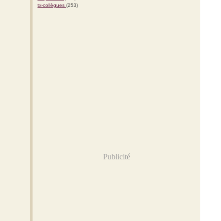
tx-collègues
(253)
Publicité