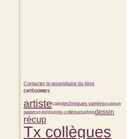
Contacter le propriétaire du blog
CATÉGORIES
artiste
techniques variées
sculpture
craies
dessin
papier
tx-collègues
arbres
art-éphémère
récup
Tx collègues