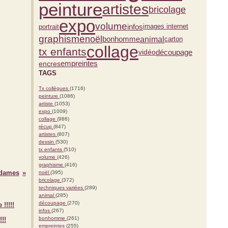
peinture
artistes
bricolage
expo
volume
infos
portrait
images internet
graphisme
noël
bonhomme
animal
carton
collage
tx enfants
vidéo
découpage
empreintes
encres
TAGS
Tx collègues
(1716)
peinture
(1086)
artiste
(1053)
expo
(1009)
collage
(986)
récup
(847)
artistes
(807)
dessin
(530)
tx enfants
(510)
volume
(426)
graphisme
(416)
-dames
noël
(395)
bricolage
(372)
techniques variées
(289)
animal
(285)
découpage
(270)
infos
(267)
bonhomme
(261)
!!
empreintes
(255)