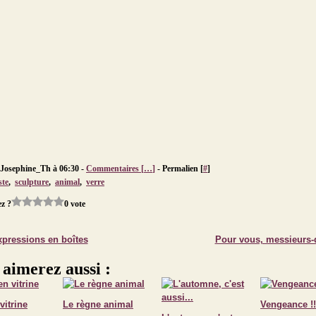
 Josephine_Th à 06:30 -
Commentaires [
…
]
- Permalien [
#
]
ste
,
sculpture
,
animal
,
verre
z ?
0 vote
xpressions en boîtes
Pour vous, messieurs
 aimerez aussi :
vitrine
Le règne animal
Vengeance !!!