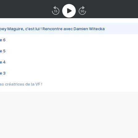
bey Maguire, c'est lui ! Rencontre avec Damien Witecka
e 6
e 5
e 4
e 3
s créatrices de la VF !
e 2
e 1
e Mektoub My Love arrive enfin ! Rencontre avec Shaïn Boumedine et Sal
i : après Toni en famille