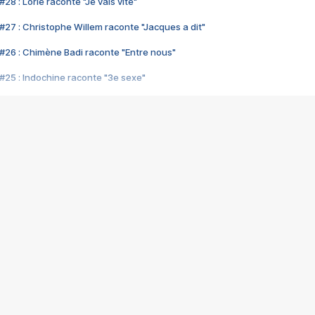
28 : Lorie raconte "Je vais vite"
#27 : Christophe Willem raconte "Jacques a dit"
#26 : Chimène Badi raconte "Entre nous"
#25 : Indochine raconte "3e sexe"
#24 : Zaho raconte "C'est chelou"
#23 : Patrick Bruel raconte "Au café des délices"
#22 : Kyo raconte "Le chemin"
#21 : Nolwenn Leroy raconte "Cassé"
#20 : Patrick Hernandez raconte "Born to be alive"
#19 : Lorie raconte "Près de moi"
#18 : Michael Jones raconte "A nos actes manqués" (avec Jean-Jacque
#17 : Khaled raconte "Aïcha"
#16 : Corneille raconte "Parce qu'on vient de loin"