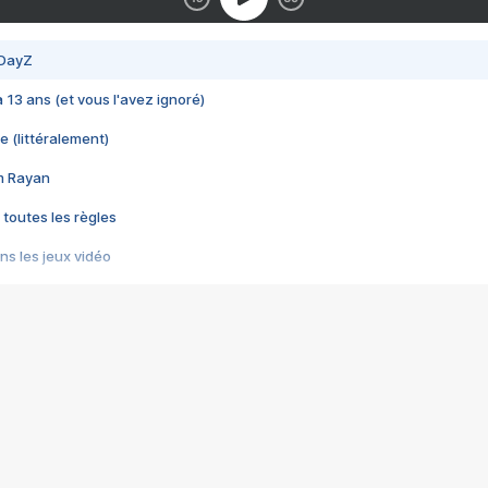
 DayZ
 a 13 ans (et vous l'avez ignoré)
e (littéralement)
im Rayan
 toutes les règles
s les jeux vidéo
us choquant de Rockstar ? - Le scandale BULLY
e plus moche de Steam
du RÊVE tourne au CAUCHEMAR
pendant 8 heures
it… à tort