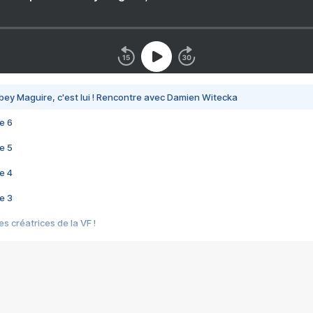
bey Maguire, c'est lui ! Rencontre avec Damien Witecka
e 6
e 5
e 4
e 3
s créatrices de la VF !
e 2
e 1
e Mektoub My Love arrive enfin ! Rencontre avec Shaïn Boumedine et Sal