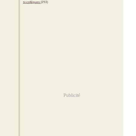
tx-collègues
(253)
Publicité