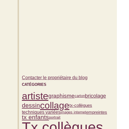
Contacter le propriétaire du blog
CATÉGORIES
artiste
graphisme
bricolage
carton
collage
dessin
tx-collègues
techniques variées
empreintes
images internet
tx enfants
portrait
Tx collègues