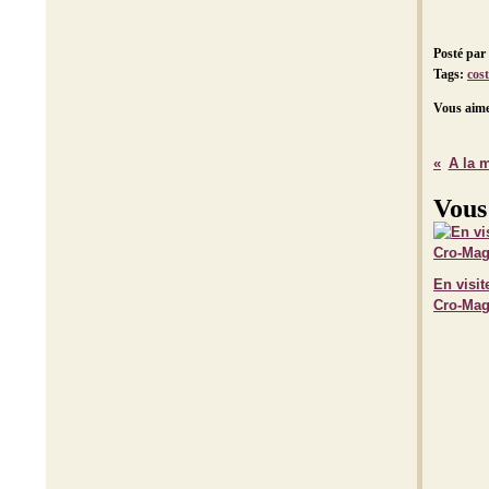
Posté par
Tags:
cos
Vous aime
A la m
Vous
En visit
Cro-Ma