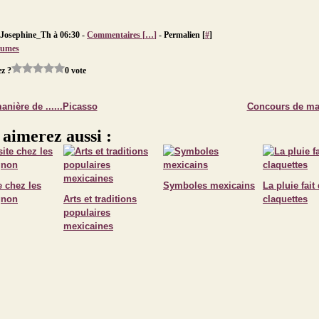
 Josephine_Th à 06:30 -
Commentaires [
…
]
- Permalien [
#
]
tumes
z ?
0 vote
anière de ......Picasso
Concours de m
 aimerez aussi :
e chez les
Symboles mexicains
La pluie fait
gnon
Arts et traditions
claquettes
populaires
mexicaines