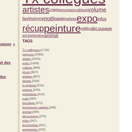
artistes
volume
encres
sculpture
craies
expo
noël
bonhomme
infos
papier
arbres
peinture
récup
vidéo
découpage
animal
art-éphémère
TAGS
asques
Tx collègues
(1716)
peinture
(1086)
artiste
(1053)
expo
(1009)
collage
(986)
récup
(847)
 des
artistes
(807)
dessin
(530)
tx enfants
(510)
volume
(426)
graphisme
(416)
noël
(395)
bricolage
(372)
techniques variées
(289)
animal
(285)
découpage
(270)
infos
(267)
bonhomme
(261)
empreintes
(255)