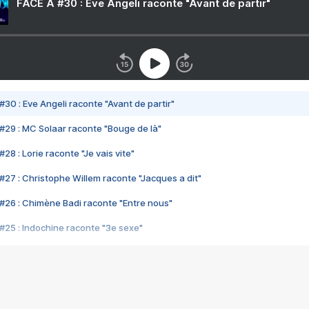
FACE A #30 : Eve Angeli raconte "Avant de partir"
#30 : Eve Angeli raconte "Avant de partir"
#29 : MC Solaar raconte "Bouge de là"
28 : Lorie raconte "Je vais vite"
#27 : Christophe Willem raconte "Jacques a dit"
#26 : Chimène Badi raconte "Entre nous"
#25 : Indochine raconte "3e sexe"
#24 : Zaho raconte "C'est chelou"
#23 : Patrick Bruel raconte "Au café des délices"
#22 : Kyo raconte "Le chemin"