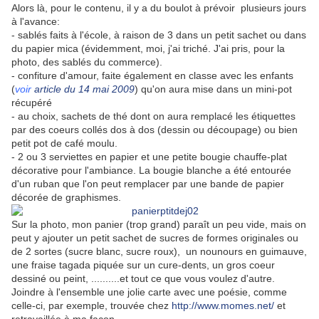
Alors là, pour le contenu, il y a du boulot à prévoir plusieurs jours
à l'avance:
- sablés faits à l'école, à raison de 3 dans un petit sachet ou dans
du papier mica (évidemment, moi, j'ai triché. J'ai pris, pour la
photo, des sablés du commerce).
- confiture d'amour, faite également en classe avec les enfants
(
voir
article du 14 mai 2009
) qu'on aura mise dans un mini-pot
récupéré
- au choix, sachets de thé dont on aura remplacé les étiquettes
par des coeurs collés dos à dos (dessin ou découpage) ou bien
petit pot de café moulu.
- 2 ou 3 serviettes en papier et une petite bougie chauffe-plat
décorative pour l'ambiance. La bougie blanche a été entourée
d'un ruban que l'on peut remplacer par une bande de papier
décorée de graphismes.
Sur la photo, mon panier (trop grand) paraît un peu vide, mais on
peut y ajouter un petit sachet de sucres de formes originales ou
de 2 sortes (sucre blanc, sucre roux), un nounours en guimauve,
une fraise tagada piquée sur un cure-dents, un gros coeur
dessiné ou peint, ..........et tout ce que vous voulez d'autre.
Joindre à l'ensemble une jolie carte avec une poésie, comme
celle-ci, par exemple, trouvée chez
http://www.momes.net/
et