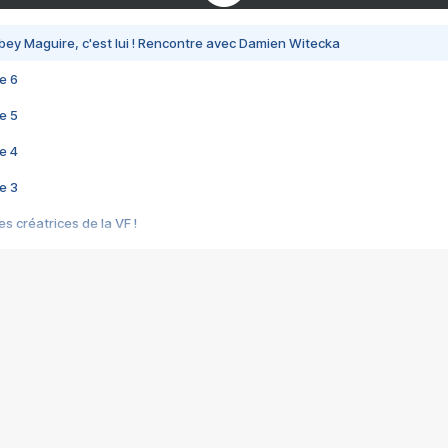
bey Maguire, c'est lui ! Rencontre avec Damien Witecka
e 6
e 5
e 4
e 3
s créatrices de la VF !
e 2
e 1
e Mektoub My Love arrive enfin ! Rencontre avec Shaïn Boumedine et Sal
i : après Toni en famille
elle réalise le bouleversant Dites lui que je l'aime
ais ! Rencontre autour de Vie privée de Rebecca Zlotowski