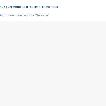
#26 : Chimène Badi raconte "Entre nous"
#25 : Indochine raconte "3e sexe"
#24 : Zaho raconte "C'est chelou"
#23 : Patrick Bruel raconte "Au café des délices"
#22 : Kyo raconte "Le chemin"
#21 : Nolwenn Leroy raconte "Cassé"
#20 : Patrick Hernandez raconte "Born to be alive"
#19 : Lorie raconte "Près de moi"
#18 : Michael Jones raconte "A nos actes manqués" (avec Jean-Jacque
#17 : Khaled raconte "Aïcha"
#16 : Corneille raconte "Parce qu'on vient de loin"
#15 : Indochine raconte "L'aventurier"