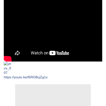
https://youtu.be/l5RGBcjZg1s