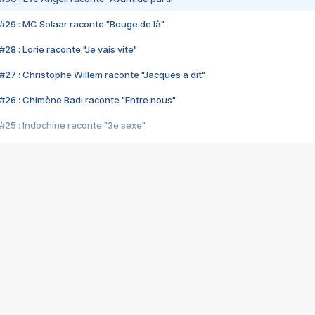
#29 : MC Solaar raconte "Bouge de là"
28 : Lorie raconte "Je vais vite"
#27 : Christophe Willem raconte "Jacques a dit"
#26 : Chimène Badi raconte "Entre nous"
#25 : Indochine raconte "3e sexe"
#24 : Zaho raconte "C'est chelou"
#23 : Patrick Bruel raconte "Au café des délices"
#22 : Kyo raconte "Le chemin"
#21 : Nolwenn Leroy raconte "Cassé"
#20 : Patrick Hernandez raconte "Born to be alive"
#19 : Lorie raconte "Près de moi"
#18 : Michael Jones raconte "A nos actes manqués" (avec Jean-Jacque