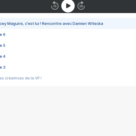
bey Maguire, c'est lui ! Rencontre avec Damien Witecka
e 6
e 5
e 4
e 3
s créatrices de la VF !
e 2
e 1
e Mektoub My Love arrive enfin ! Rencontre avec Shaïn Boumedine et Sal
i : après Toni en famille
elle réalise le bouleversant Dites lui que je l'aime